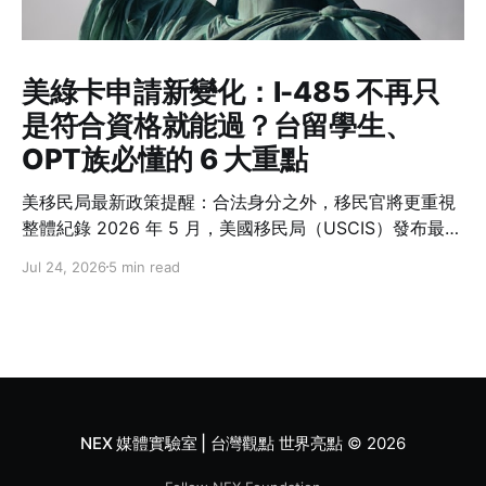
美綠卡申請新變化：I-485 不再只
是符合資格就能過？台留學生、
OPT族必懂的 6 大重點
美移民局最新政策提醒：合法身分之外，移民官將更重視
整體紀錄 2026 年 5 月，美國移民局（USCIS）發布最新
政策備忘錄 PM-602-0199，再次強調一項許多人容易忽
Jul 24, 2026
5 min read
略的概念：在美國境內申請綠卡（Adjustment of
Status，I-485）並不是一項「權利」，而是政府依法行
使裁量權後所提供的移民程序。 這份備忘錄沒有修改移民
法，也沒有改變誰可以申請綠卡，但要求移民官在審查 I-
485 時，更全面檢視申請人的身分維持紀錄、過往行為與
誠信表現。對台灣留學生與在美工作的專業人士而言，這
代表未來除了符合資格，也需要更加重視一路以來的移民
NEX 媒體實驗室 | 台灣觀點 世界亮點
© 2026
紀錄。