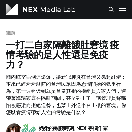
議題
一打二自家隔離餓肚窘境 疫
情考驗的是人性還是免疫
力？
國內航空病例連環爆，讓新冠肺炎在台灣又亮起紅燈；
本來已經漸漸鬆懈的台灣民眾因為恐懼開始的獵巫行
為，第一波延燒到就是首當其衝的機組員與家人們，連
帶著海歸家庭在隔離期間，甚至碰上了自宅管理員聲稱
怕被感染而拒絕送餐，也禁止外送平台上樓的窘境。你
怎麼看疫情帶給人性的考驗是什麼？
媽桑的觀賤時刻
,
NEX 專欄作家