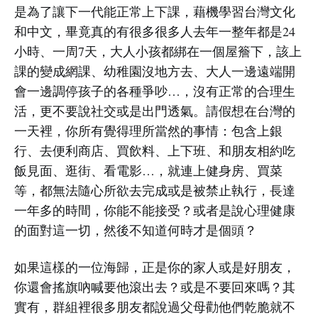
是為了讓下一代能正常上下課，藉機學習台灣文化
和中文，畢竟真的有很多很多人去年一整年都是24
小時、一周7天，大人小孩都綁在一個屋簷下，該上
課的變成網課、幼稚園沒地方去、大人一邊遠端開
會一邊調停孩子的各種爭吵…，沒有正常的合理生
活，更不要說社交或是出門透氣。請假想在台灣的
一天裡，你所有覺得理所當然的事情：包含上銀
行、去便利商店、買飲料、上下班、和朋友相約吃
飯見面、逛街、看電影…，就連上健身房、買菜
等，都無法隨心所欲去完成或是被禁止執行，長達
一年多的時間，你能不能接受？或者是說心理健康
的面對這一切，然後不知道何時才是個頭？
如果這樣的一位海歸，正是你的家人或是好朋友，
你還會搖旗吶喊要他滾出去？或是不要回來嗎？其
實有，群組裡很多朋友都說過父母勸他們乾脆就不