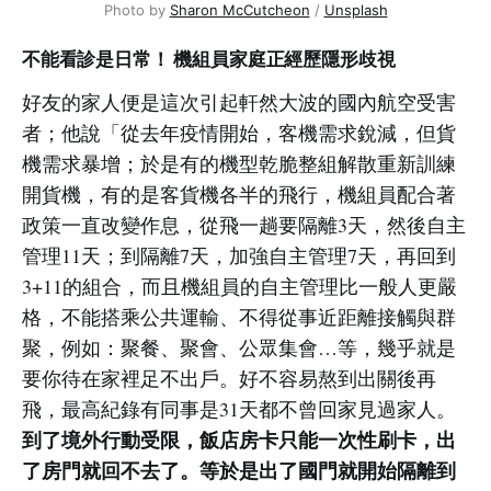
Photo by 
Sharon McCutcheon
 / 
Unsplash
不能看診是日常！ 機組員家庭正經歷隱形歧視
好友的家人便是這次引起軒然大波的國內航空受害
者；他說「從去年疫情開始，客機需求銳減，但貨
機需求暴增；於是有的機型乾脆整組解散重新訓練
開貨機，有的是客貨機各半的飛行，機組員配合著
政策一直改變作息，從飛一趟要隔離3天，然後自主
管理11天；到隔離7天，加強自主管理7天，再回到
3+11的組合，而且機組員的自主管理比一般人更嚴
格，不能搭乘公共運輸、不得從事近距離接觸與群
聚，例如：聚餐、聚會、公眾集會…等，幾乎就是
要你待在家裡足不出戶。好不容易熬到出關後再
飛，最高紀錄有同事是31天都不曾回家見過家人。
到了境外行動受限，飯店房卡只能一次性刷卡，出
了房門就回不去了。等於是出了國門就開始隔離到