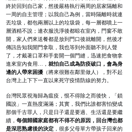
終於回到自己家，然後嚴格執行兩周的居家隔離和
一周的自主管理；以我自己為例，當時隔離時就連
丟垃圾，都包兩層以上的垃圾袋，每一層都噴上一
層酒精不說；連衣服洗淨後都晾在室內，門窗不敢
開，家人們來送餐都是放到門口後就離開，然後才
傳訊告知我開門拿取，我也等到外面聽不到人聲
了，才戴著口罩和手套開一個門縫，迅速把食物拿
就怕自己成為防疫破口，會為身
進來室內食用…，
邊的人帶來困擾
（將來很難在鄰里做人），對不起
台灣上上下下一直以來死守疫情防線的努力。
台灣民眾視海歸為瘟疫，恨不得除之而後快，「鎖
國說」一直熱度滿滿；其實，我們比誰都害怕變成
那個千古罪人，只是日子還是要過、生活還是要繼
每個歸國家庭都有不得不的原因，回台灣也都
續，
是深思熟慮後的決定
，很多父母單方帶孩子回來的