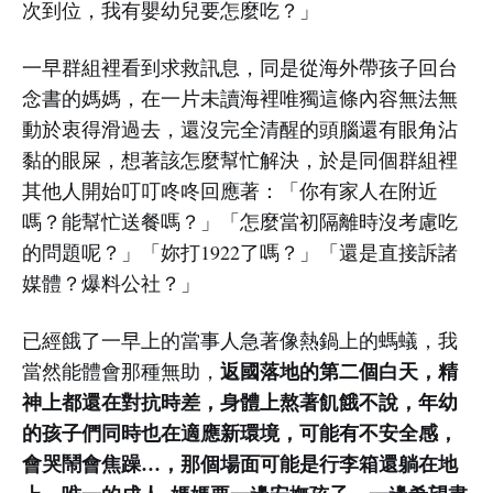
次到位，我有嬰幼兒要怎麼吃？」
一早群組裡看到求救訊息，同是從海外帶孩子回台
念書的媽媽，在一片未讀海裡唯獨這條內容無法無
動於衷得滑過去，還沒完全清醒的頭腦還有眼角沾
黏的眼屎，想著該怎麼幫忙解決，於是同個群組裡
其他人開始叮叮咚咚回應著：「你有家人在附近
嗎？能幫忙送餐嗎？」「怎麼當初隔離時沒考慮吃
的問題呢？」「妳打1922了嗎？」「還是直接訴諸
媒體？爆料公社？」
已經餓了一早上的當事人急著像熱鍋上的螞蟻，我
返國落地的第二個白天，精
當然能體會那種無助，
神上都還在對抗時差，身體上熬著飢餓不說，年幼
的孩子們同時也在適應新環境，可能有不安全感，
會哭鬧會焦躁…，那個場面可能是行李箱還躺在地