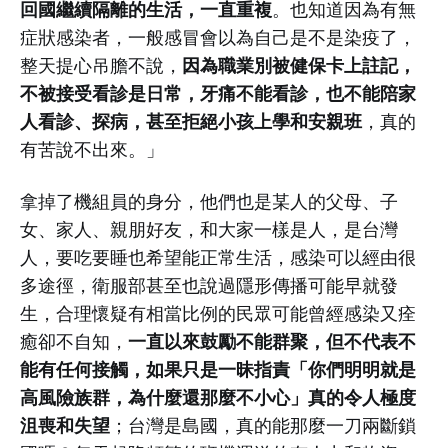
回國繼續隔離的生活，一直重複
。也知道因為有無
症狀感染者，一般感冒會以為自己是不是染疫了，
因為職業別被健保卡上註記，
整天提心吊膽不說，
不被接受看診是日常，牙痛不能看診，也不能陪家
人看診、探病，甚至拒絕小孩上學和安親班
，真的
有苦說不出來。」
拿掉了機組員的身分，他們也是某人的父母、子
女、家人、親朋好友，和大家一樣是人，是台灣
人，要吃要睡也希望能正常生活，感染可以經由很
多途徑，衛服部甚至也說過隱形傳播可能早就發
生，合理懷疑有相當比例的民眾可能曾經感染又痊
一直以來鼓勵不能群聚，但不代表不
癒卻不自知，
能有任何接觸，如果只是一昧指責「你們明明就是
高風險族群，為什麼還那麼不小心」真的令人極度
沮喪和失望
；台灣是島國，真的能那麼一刀兩斷鎖