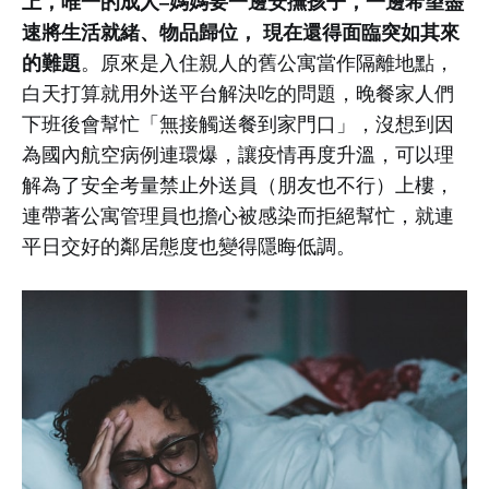
上，唯一的成人–媽媽要一邊安撫孩子，一邊希望盡
速將生活就緒、物品歸位， 現在還得面臨突如其來
的難題
。原來是入住親人的舊公寓當作隔離地點，
白天打算就用外送平台解決吃的問題，晚餐家人們
下班後會幫忙「無接觸送餐到家門口」，沒想到因
為國內航空病例連環爆，讓疫情再度升溫，可以理
解為了安全考量禁止外送員（朋友也不行）上樓，
連帶著公寓管理員也擔心被感染而拒絕幫忙，就連
平日交好的鄰居態度也變得隱晦低調。