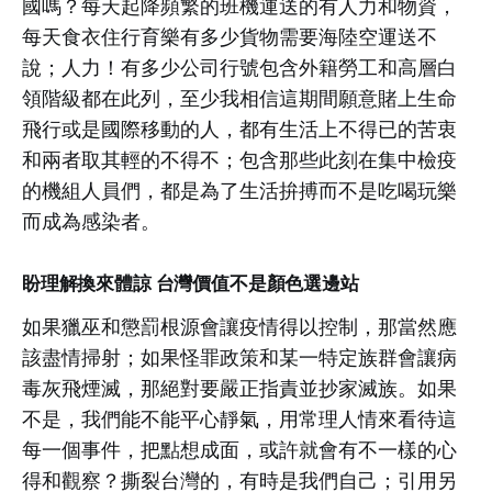
國嗎？每天起降頻繁的班機運送的有人力和物資，
每天食衣住行育樂有多少貨物需要海陸空運送不
說；人力！有多少公司行號包含外籍勞工和高層白
領階級都在此列，至少我相信這期間願意賭上生命
飛行或是國際移動的人，都有生活上不得已的苦衷
和兩者取其輕的不得不；包含那些此刻在集中檢疫
的機組人員們，都是為了生活拚搏而不是吃喝玩樂
而成為感染者。
盼理解換來體諒 台灣價值不是顏色選邊站
如果獵巫和懲罰根源會讓疫情得以控制，那當然應
該盡情掃射；如果怪罪政策和某一特定族群會讓病
毒灰飛煙滅，那絕對要嚴正指責並抄家滅族。如果
不是，我們能不能平心靜氣，用常理人情來看待這
每一個事件，把點想成面，或許就會有不一樣的心
得和觀察？撕裂台灣的，有時是我們自己；引用另