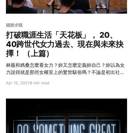
國際求職
打破職涯生活「天花板」， 20、
40跨世代女力過去、現在與未來抉
擇！ （上篇）
林薇和媽桑怎麼看女力？妳又怎麼定義妳自己？妳以為女
力說得就是那些女權至上的驚世駭俗嗎？不論是初出社會
的20歲還是可能已經走入家庭的40歲，妳是華麗轉身還是
Apr 15, 2021
8 min read
闖關卡卡？撕掉性別和年紀帶來的不平等和不對等，有沒
有其他可能讓20歲的妳有無畏無懼登入40歲的準備；也讓
40歲的妳有永保20歲不顧一切的初心？