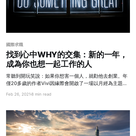
國際求職
找到心中WHY的交集：新的一年，
成為你也想一起工作的人
常聽到開玩笑說：如果你想害一個人，就勸他去創業。年
僅20多歲的作者Vivi因緣際會開啟了一場以月經為主題的
仗，本業為公衛學生的她，在身分上又多了一個創業主的
Feb 26, 2021
8 min read
頭銜，帶著一群志同道合的夥伴進入戰場。初嘗創業的爽
與不爽，她耗盡心力時間，想追求的究竟是什麼？