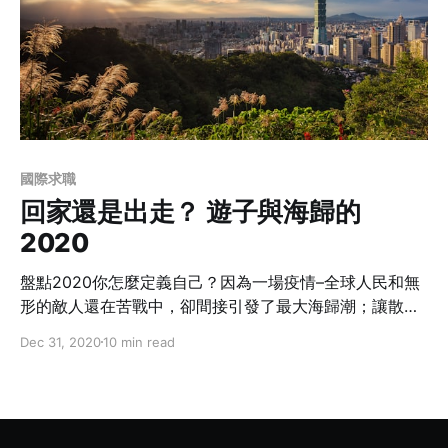
國際求職
回家還是出走？ 遊子與海歸的
2020
盤點2020你怎麼定義自己？因為一場疫情–全球人民和無
形的敵人還在苦戰中，卻間接引發了最大海歸潮；讓散落
地球各角落的台灣人才或短暫停留或舉家遷移回到台灣。
Dec 31, 2020
10 min read
面臨突如其來的人生規劃改變，你也是其中一份子？抑或
還在觀望？回到熟悉又陌生的家鄉，不論是重返職場或是
生活型態改變的衝擊，你怎麼應對？