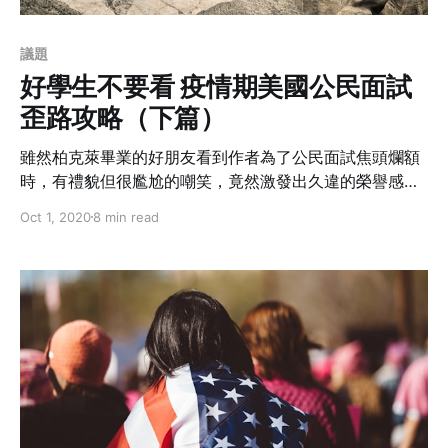
議題
好學生不要看 疫情期美國公民面試
歪路攻略（下篇）
雖然柏克萊畢業的好朋友看到作者為了公民面試焦頭爛額
時，有禮貌但很尷尬的嘲笑，竟然激發出久違的榮譽感，
讓從小到大考試從來沒讀完過但也四肢強壯長大的作者悟
Oct 1, 2020
8 min read
出邪門歪道背誦法，順利通過面試取得公民身分。