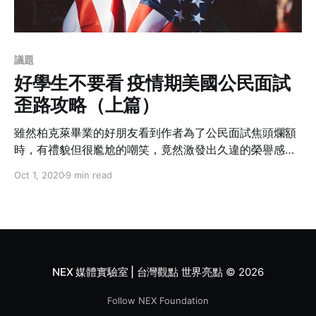
議題
好學生不要看 疫情期美國公民面試
歪路攻略（上篇）
雖然柏克萊畢業的好朋友看到作者為了公民面試焦頭爛額
時，有禮貌但很尷尬的嘲笑，竟然激發出久違的榮譽感，
讓從小到大考試從來沒讀完過但也四肢強壯長大的作者悟
Oct 1, 2020
9 min read
出邪門歪道背誦法，順利通過面試取得公民身分。
NEX 媒體實驗室 | 台灣觀點 世界亮點
© 2026
Follow NEX Foundation