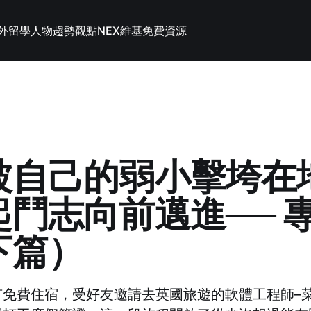
外留學
人物趨勢觀點
NEX維基
免費資源
被自己的弱小擊垮在地
起鬥志向前邁進── 
下篇）
有免費住宿，受好友邀請去英國旅遊的軟體工程師–