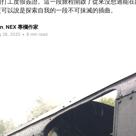
國打工度假簽證。這一段旅程開啟了從來沒想過能在
更可以說是探索自我的一段不可抹滅的插曲。
n
,
NEX 專欄作家
g 28, 2020
•
8 min read