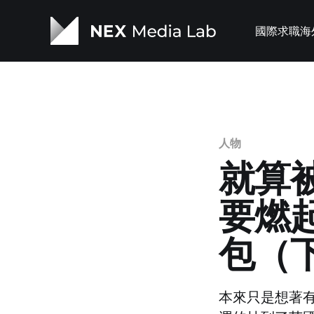
國際求職
海
人物
就算
要燃
包（
本來只是想著