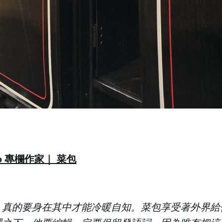
Lab 專欄作家｜ 菜包
，真的要身在其中才能冷暖自知。菜包享受著外界給