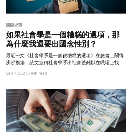
國際求職
如果社會學是一個糟糕的選項，那
為什麼我還要出國念性別？
最近一文《社會學系是一個很糟糕的選項》在臉書上鬧得
沸沸揚揚，該文宣稱社會學系出社會後難以在職場上找到
工作，再者社會系賦予的都是負面思維，灌輸滿滿的加害
Sep 1, 2021
8 min read
與被害情結，最後該文也不認為社會系可以學以致用，認
為社會系整天都只是無病呻吟，貢獻極低。可是如果社會
系被批評的毫無價值，那為什麼大家還是要出國念社會學
系，甚至還攻讀社會學呢？既然念社會學都已經夠糟了，
為何作者還是堅持出國念「性別」呢？