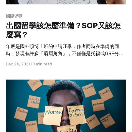
國際求職
出國留學該怎麼準備？SOP又該怎
麼寫？
年底是國外碩博士班的申請旺季，作者同時在準備的同
時，發現有許多「眉眉角角」，不僅僅是托福或GRE分數
要多高，還要把SOP寫得多好看，甚至有些科系還必須準
Dec 24, 2021
10 min read
備作品集或寫作範例，讓人混亂和焦頭爛額。但是，在準
備這些東西之前，先問問自己「為什麼」要出國念這些科
系？找到原因後就能梳理寫作，並順利申請學校。