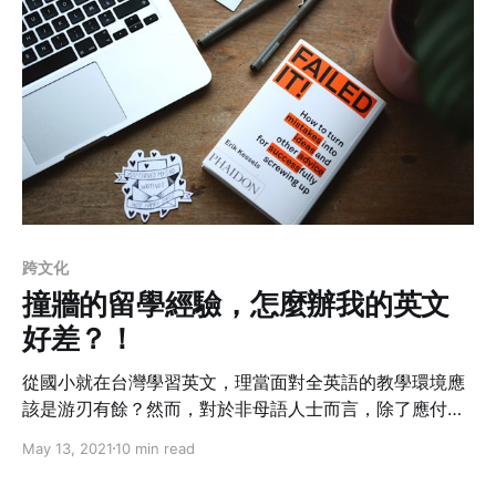
銷。
跨文化
撞牆的留學經驗，怎麼辦我的英文
好差？！
從國小就在台灣學習英文，理當面對全英語的教學環境應
該是游刃有餘？然而，對於非母語人士而言，除了應付研
究所課堂的大量閱讀外，還必須訓練自己在課堂中發言的
May 13, 2021
10 min read
能力與膽識，在一步步徘徊在「欲言又止」的窘境，以及
高難度的英文寫作困境裡，又該如何找到屬於自己的學習