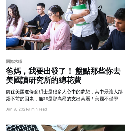
國際求職
爸媽，我要出發了！ 盤點那些你去
美國讀研究所的總花費
前往美國進修念碩士是很多人心中的夢想，其中最讓人躊
躇不前的因素，無非是那高昂的支出莫屬！美國不僅學費
高昂，生活費也高於台灣。如何在出發前甚至準備申請學
Jun 9, 2021
9 min read
校前準確估算自己的總支出呢？作者曾在美國賓州匹茲堡
念過一年半的碩士，用親身經驗告訴你如何估算自己的花
費，也提供一些簡單的省錢方法幫你省下你在美國的開