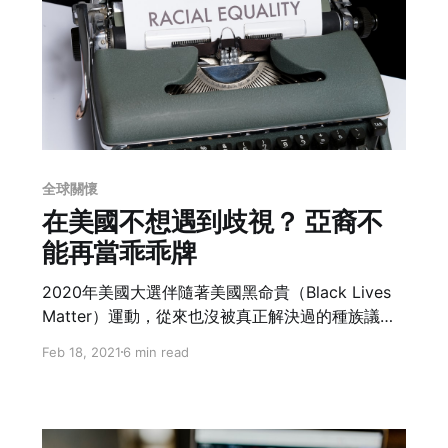
全球關懷
在美國不想遇到歧視？ 亞裔不
能再當乖乖牌
2020年美國大選伴隨著美國黑命貴（Black Lives
Matter）運動，從來也沒被真正解決過的種族議題
又翻起一卷波瀾。積疾已久的傷口一觸即發，好像
Feb 18, 2021
6 min read
什麼情緒都能藉題發揮，好像什麼情緒都能被原
諒？但是在這一次的風起雲湧裡，亞裔的角色在哪
裡？近日裡美國又發生幾起亞裔長者在公共場合被
隨機攻擊的事件，若你也是亞裔或是在乎亞裔，怎