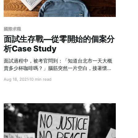
國際求職
面試生存戰—從零開始的個案分
析Case Study
面試過程中，被考官問到：「知道台北市一天大概
賣多少杯咖啡嗎？」腦筋突然一片空白，接著懷疑
考官是不是在跟你玩腦筋急轉彎嗎？ 千萬不要這麼
Aug 18, 2021
10 min read
想，因為你可能是遇到面試關卡中的魔王——個案
分析了。