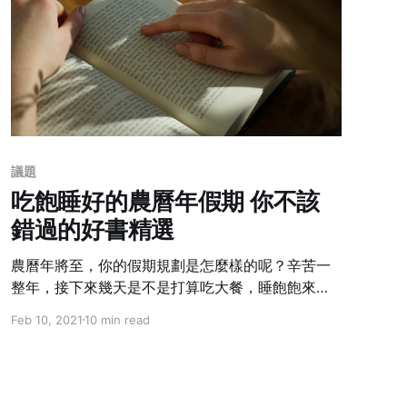
議題
吃飽睡好的農曆年假期 你不該
錯過的好書精選
農曆年將至，你的假期規劃是怎麼樣的呢？辛苦一
整年，接下來幾天是不是打算吃大餐，睡飽飽來犒
賞自己勞動不休的身體？其實除了身體，平時第一
Feb 10, 2021
10 min read
線感受我們喜怒哀樂，偶爾承受極大壓力的內心也
是需要照顧的。今天就讓我們來一起看看，過年假
期你應該找時間閱讀的幾本好書。