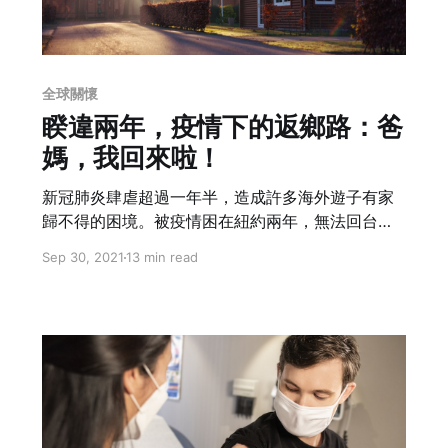
全球關懷
睽違兩年，疫情下的返鄉路：爸
媽，我回來啦！
新冠肺炎肆虐超過一年半，造成許多海外遊子有家
歸不得的困境。被疫情困在紐約兩年，無法回台的
作者夫妻檔，總算有機會回家探親啦！為了確保自
Sep 30, 2021
13 min read
身與周遭親友的健康，也為了不成為潛在的社會風
險負擔，疫情之下的移動得要小心再小心，那麼，
該怎麼做？