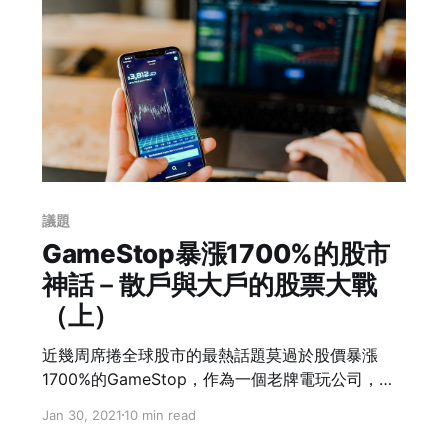
麼為自己挺身而出？
議題
GameStop暴漲1700%的股市
神話－散戶與大戶的股票大戰
（上）
近幾周席捲全球股市的最熱話題莫過於股價暴漲
1700%的GameStop，作為一個老牌電玩公司，在
沒有推出新產品、財報與年度展望的狀況下，股價
Jan 30, 2021
10 min read
為何會突然飆升？原來，這是散戶與大戶之間的戰