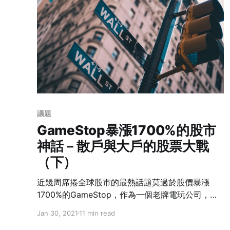
議題
GameStop暴漲1700%的股市
神話－散戶與大戶的股票大戰
（下）
近幾周席捲全球股市的最熱話題莫過於股價暴漲
1700%的GameStop，作為一個老牌電玩公司，在
沒有推出新產品、財報與年度展望的狀況下，股價
Jan 30, 2021
11 min read
為何會突然飆升？原來，這是散戶與大戶之間的戰